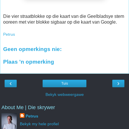
Die vier straatblokke op die kaart van die Geelbladsye stem
ooreen met vier blokke sigbaar op die kaart van Google.
Petrus
Geen opmerkings nie:
Plaas 'n opmerking
‹
›
Tuis
Bekyk webweergawe
About Me | Die skrywer
Petrus
Bekyk my hele profiel