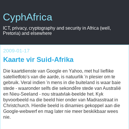
CyphAfrica
ICT, privacy, cryptography and security in Africa (well,
Pretoria) and elsewhere
2009-01-17
Kaarte vir Suid-Afrika
Die kaartdienste van Google en Yahoo, met hul lieflike
satellietfoto's van die aarde, is natuurlik 'n plesier om te
gebruik. Veral indien 'n mens in die buiteland is waar baie
stede - waaronder selfs die sekondêre stede van Australië
en Nieu-Seeland - nou straatvlak-beelde het. Kyk
byvoorbeeld na die beeld hier onder van Madrasstraat in
Christchurch. Hierdie beeld is dinamies gekoppel aan die
Google-webwerf en mag later nie meer beskikbaar wees
nie.