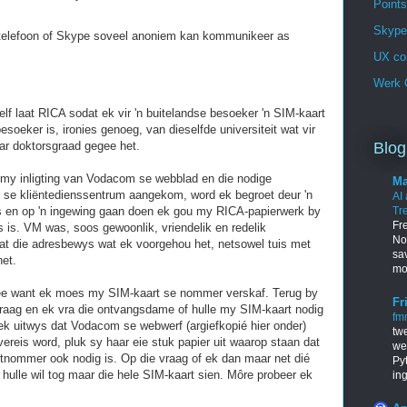
Points
Skype 
aaltelefoon of Skype soveel anoniem kan kommunikeer as
UX co
Werk G
 laat RICA sodat ek vir 'n buitelandse besoeker 'n SIM-kaart
esoeker is, ironies genoeg, van dieselfde universiteit wat vir
ar doktorsgraad gegee het.
Blog
 my inligting van Vodacom se webblad en die nodige
Ma
se kliëntedienssentrum aangekom, word ek begroet deur 'n
AI
 is en op 'n ingewing gaan doen ek gou my RICA-papierwerk by
Tr
Fr
 is. VM was, soos gewoonlik, vriendelik en redelik
Nob
dat die adresbewys wat ek voorgehou het, netsowel tuis met
sa
et.
mo
gee want ek moes my SIM-kaart se nommer verskaf. Terug by
Fr
raag en ek vra die ontvangsdame of hulle my SIM-kaart nodig
fm
ek uitwys dat Vodacom se webwerf (argiefkopié hier onder)
tw
reis word, pluk sy haar eie stuk papier uit waarop staan dat
we
rtnommer ook nodig is. Op die vraag of ek dan maar net dié
Py
 hulle wil tog maar die hele SIM-kaart sien. Môre probeer ek
in