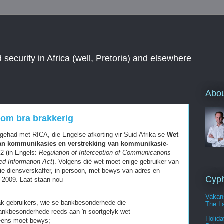
 security in Africa (well, Pretoria) and elsewhere
Abou
com bra brakkerig
gehad met RICA, die Engelse afkorting vir Suid-Afrika se
Wet
van kommunikasies en verstrekking van kommunikasie-
02 (in Engels:
Regulation of Interception of Communications
ed Information Act
). Volgens dié wet moet enige gebruiker van
 die diensverskaffer, in persoon, met bewys van adres en
Cyph
ie 2009. Laat staan nou
Vakan
rak-gebruikers, wie se bankbesonderhede die
The La
bankbesonderhede reeds aan 'n soortgelyk wet
Holida
reens moet bewys;