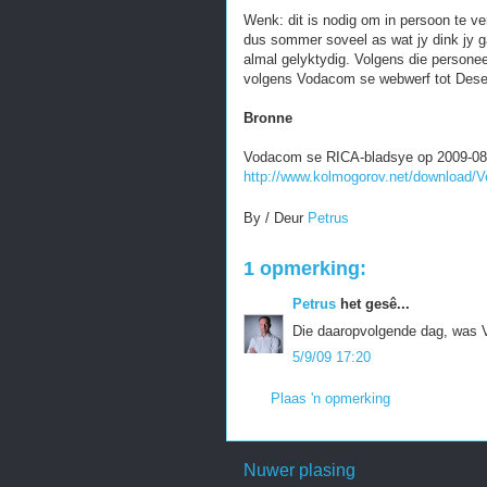
Wenk: dit is nodig om in persoon te v
dus sommer soveel as wat jy dink jy g
almal gelyktydig. Volgens die persone
volgens Vodacom se webwerf tot Dese
Bronne
Vodacom se RICA-bladsye op 2009-08
http://www.kolmogorov.net/download
By / Deur
Petrus
1 opmerking:
Petrus
het gesê...
Die daaropvolgende dag, was Vo
5/9/09 17:20
Plaas 'n opmerking
Nuwer plasing