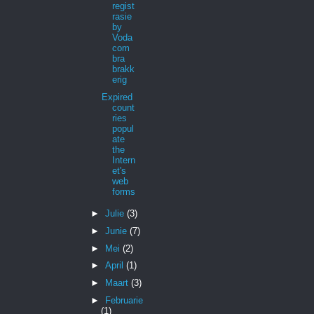
regist
rasie
by
Voda
com
bra
brakk
erig
Expired
count
ries
popul
ate
the
Intern
et's
web
forms
►
Julie
(3)
►
Junie
(7)
►
Mei
(2)
►
April
(1)
►
Maart
(3)
►
Februarie
(1)