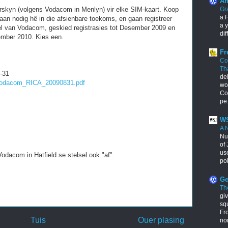
An
erskyn (volgens Vodacom in Menlyn) vir elke SIM-kaart. Koop
Gr
a F
aan nodig hê in die afsienbare toekoms, en gaan registreer
a y
el van Vodacom, geskied registrasies tot Desember 2009 en
dif
mber 2010. Kies een.
Fr
Co
Th
-31
de
/Vodacom_RICA_20090831.pdf
wo
Con
pe.
WS
A 
Nu
of 
us
dacom in Hatfield se stelsel ook "af".
pol
Ge
Th
giv
squ
Fr
Tuis
Ouer plasing
no