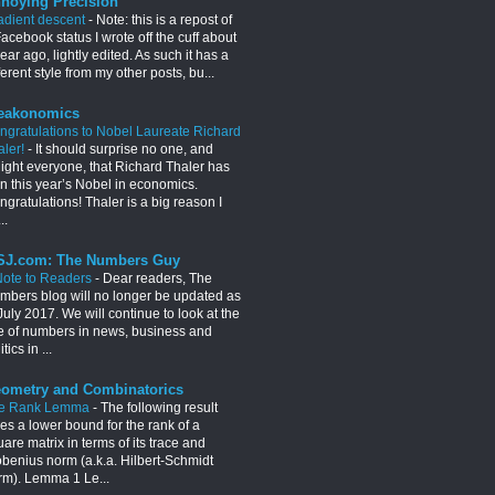
noying Precision
adient descent
-
Note: this is a repost of
acebook status I wrote off the cuff about
ear ago, lightly edited. As such it has a
ferent style from my other posts, bu...
eakonomics
ngratulations to Nobel Laureate Richard
aler!
-
It should surprise no one, and
light everyone, that Richard Thaler has
n this year’s Nobel in economics.
gratulations! Thaler is a big reason I
..
J.com: The Numbers Guy
Note to Readers
-
Dear readers, The
mbers blog will no longer be updated as
July 2017. We will continue to look at the
e of numbers in news, business and
itics in ...
ometry and Combinatorics
e Rank Lemma
-
The following result
es a lower bound for the rank of a
are matrix in terms of its trace and
obenius norm (a.k.a. Hilbert-Schmidt
rm). Lemma 1 Le...