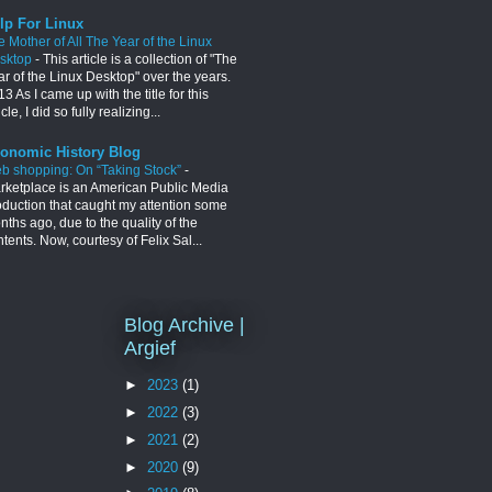
lp For Linux
e Mother of All The Year of the Linux
sktop
-
This article is a collection of "The
ar of the Linux Desktop" over the years.
3 As I came up with the title for this
icle, I did so fully realizing...
onomic History Blog
b shopping: On “Taking Stock”
-
rketplace is an American Public Media
oduction that caught my attention some
ths ago, due to the quality of the
tents. Now, courtesy of Felix Sal...
Blog Archive |
Argief
►
2023
(1)
►
2022
(3)
►
2021
(2)
►
2020
(9)