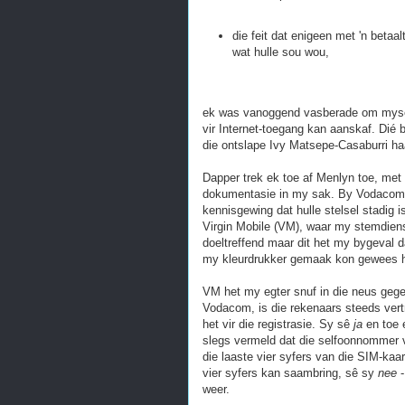
die feit dat enigeen met 'n bet
wat hulle sou wou,
ek was vanoggend vasberade om myself
vir Internet-toegang kan aanskaf. Dié b
die ontslape Ivy Matsepe-Casaburri ha
Dapper trek ek toe af Menlyn toe, met
dokumentasie in my sak. By Vodacom 
kennisgewing dat hulle stelsel stadig
Virgin Mobile (VM), waar my stemdiens
doeltreffend maar dit het my bygeval 
my kleurdrukker gemaak kon gewees h
VM het my egter snuf in die neus ge
Vodacom, is die rekenaars steeds vert
het vir die registrasie. Sy sê
ja
en toe 
slegs vermeld dat die selfoonnommer ve
die laaste vier syfers van die SIM-kaa
vier syfers kan saambring, sê sy
nee
-
weer.