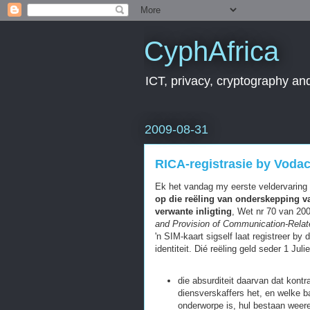
CyphAfrica
ICT, privacy, cryptography and
2009-08-31
RICA-registrasie by Voda
Ek het vandag my eerste veldervaring 
op die reëling van onderskepping 
verwante inligting
, Wet nr 70 van 20
and Provision of Communication-Relat
'n SIM-kaart sigself laat registreer by
identiteit. Dié reëling geld seder 1 Jul
die absurditeit daarvan dat kont
diensverskaffers het, en welke 
onderworpe is, hul bestaan wee