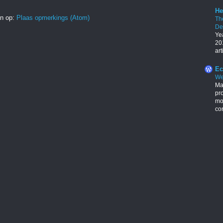
He
in op:
Plaas opmerkings (Atom)
Th
De
Ye
201
art
Ec
We
Ma
pr
mon
con