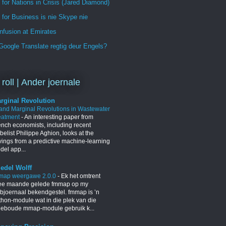
 for Nations in Crisis (Jared Diamond)
for Business is nie Skype nie
nfusion at Emirates
oogle Translate regtig deur Engels?
 roll | Ander joernale
rginal Revolution
 and Marginal Revolutions in Wastewater
eatment
-
An interesting paper from
ench economists, including recent
elist Philippe Aghion, looks at the
vings from a predictive machine-learning
del app...
iedel Wolff
map weergawe 2.0.0
-
Ek het omtrent
ee maande gelede fmmap op my
bjoernaal bekendgestel. fmmap is ’n
thon-module wat in die plek van die
geboude mmap-module gebruik k...